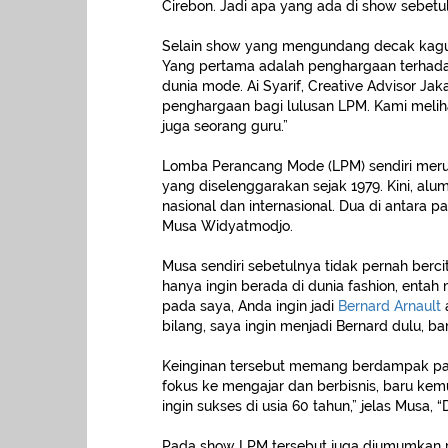
Cirebon. Jadi apa yang ada di show sebetul
Selain show yang mengundang decak kagu
Yang pertama adalah penghargaan terhada
dunia mode. Ai Syarif, Creative Advisor J
penghargaan bagi lulusan LPM. Kami melih
juga seorang guru.”
Lomba Perancang Mode (LPM) sendiri meru
yang diselenggarakan sejak 1979. Kini, alu
nasional dan internasional. Dua di antara p
Musa Widyatmodjo.
Musa sendiri sebetulnya tidak pernah berc
hanya ingin berada di dunia fashion, entah
pada saya, Anda ingin jadi
Bernard Arnault
bilang, saya ingin menjadi Bernard dulu, b
Keinginan tersebut memang berdampak pada
fokus ke mengajar dan berbisnis, baru ke
ingin sukses di usia 60 tahun,” jelas Musa, 
Pada show LPM tersebut juga diumumkan 