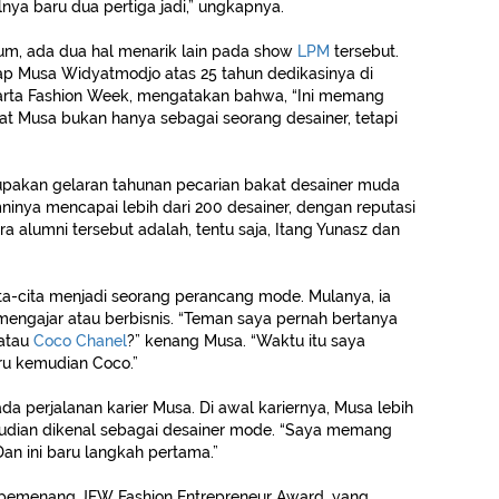
nya baru dua pertiga jadi,” ungkapnya.
m, ada dua hal menarik lain pada show
LPM
tersebut.
p Musa Widyatmodjo atas 25 tahun dedikasinya di
akarta Fashion Week, mengatakan bahwa, “Ini memang
at Musa bukan hanya sebagai seorang desainer, tetapi
pakan gelaran tahunan pecarian bakat desainer muda
mninya mencapai lebih dari 200 desainer, dengan reputasi
ara alumni tersebut adalah, tentu saja, Itang Yunasz dan
ita-cita menjadi seorang perancang mode. Mulanya, ia
 mengajar atau berbisnis. “Teman saya pernah bertanya
atau
Coco Chanel
?” kenang Musa. “Waktu itu saya
aru kemudian Coco.”
 perjalanan karier Musa. Di awal kariernya, Musa lebih
mudian dikenal sebagai desainer mode. “Saya memang
“Dan ini baru langkah pertama.”
pemenang JFW Fashion Entrepreneur Award, yang