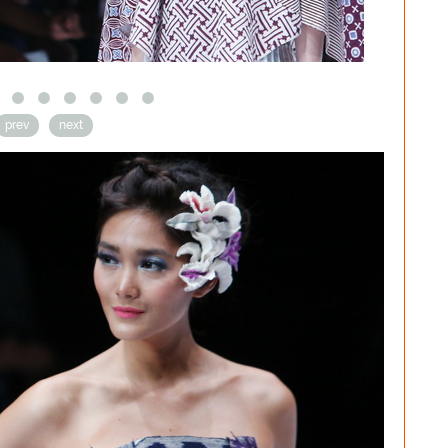
prev
next