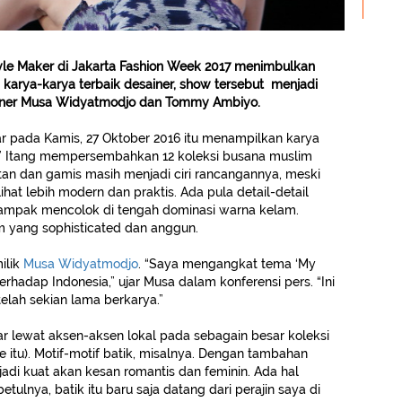
le Maker di Jakarta Fashion Week 2017 menimbulkan
karya-karya terbaik desainer, show tersebut menjadi
ainer Musa Widyatmodjo dan Tommy Ambiyo.
r pada Kamis, 27 Oktober 2016 itu menampilkan karya
” Itang mempersembahkan 12 koleksi busana muslim
tan dan gamis masih menjadi ciri rancangannya, meski
ihat lebih modern dan praktis. Ada pula detail-detail
 tampak mencolok di tengah dominasi warna kelam.
im yang sophisticated dan anggun.
ilik
Musa Widyatmodjo
. “Saya mengangkat tema ‘My
rhadap Indonesia,” ujar Musa dalam konferensi pers. “Ini
telah sekian lama berkarya.”
r lewat aksen-aksen lokal pada sebagain besar koleksi
 itu). Motif-motif batik, misalnya. Dengan tambahan
a jadi kuat akan kesan romantis dan feminin. Ada hal
betulnya, batik itu baru saja datang dari perajin saya di