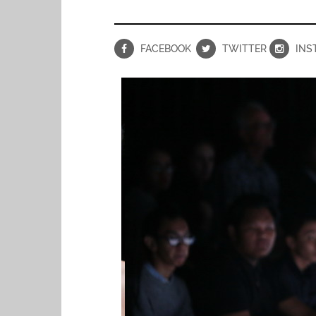
FACEBOOK
TWITTER
INS