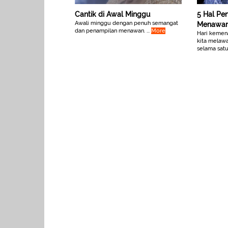
Cantik di Awal Minggu
5 Hal Pe
Awali minggu dengan penuh semangat
Menawan 
dan penampilan menawan. ...
More
Hari kemena
kita melawa
selama satu