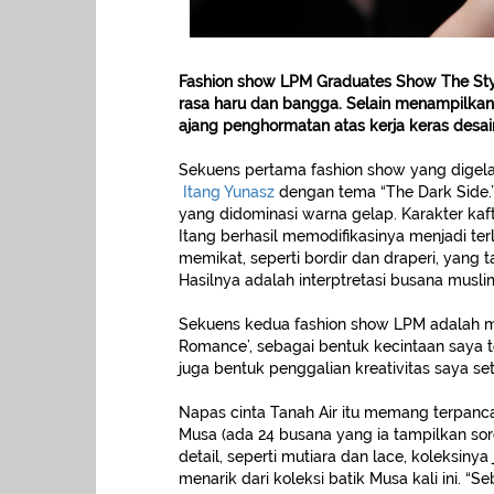
Fashion show LPM Graduates Show The Sty
rasa haru dan bangga. Selain menampilkan 
ajang penghormatan atas kerja keras des
Sekuens pertama fashion show yang digela
Itang Yunasz
dengan tema “The Dark Side.
yang didominasi warna gelap. Karakter kaf
Itang berhasil memodifikasinya menjadi terl
memikat, seperti bordir dan draperi, yang
Hasilnya adalah interptretasi busana musl
Sekuens kedua fashion show LPM adalah m
Romance’, sebagai bentuk kecintaan saya te
juga bentuk penggalian kreativitas saya se
Napas cinta Tanah Air itu memang terpanca
Musa (ada 24 busana yang ia tampilkan sore
detail, seperti mutiara dan lace, koleksiny
menarik dari koleksi batik Musa kali ini. “Se