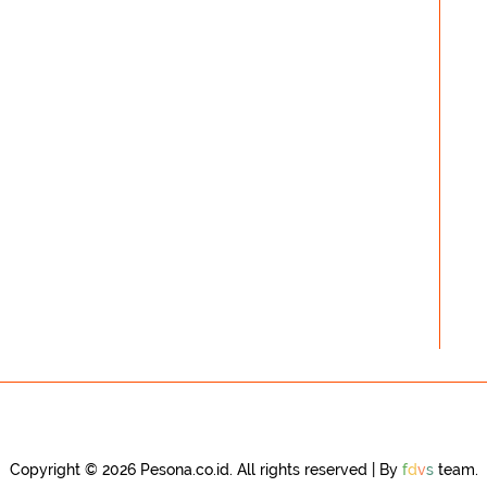
Copyright © 2026 Pesona.co.id. All rights reserved | By
f
d
v
s
team.