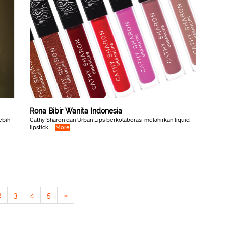
Rona Bibir Wanita Indonesia
ebih
Cathy Sharon dan Urban Lips berkolaborasi melahirkan liquid
lipstick. ...
More
2
3
4
5
»