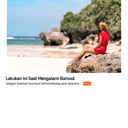
Lakukan Ini Saat Mengalami Burnout
Jangan biarkan burnout berkembang jadi depresi. ...
More