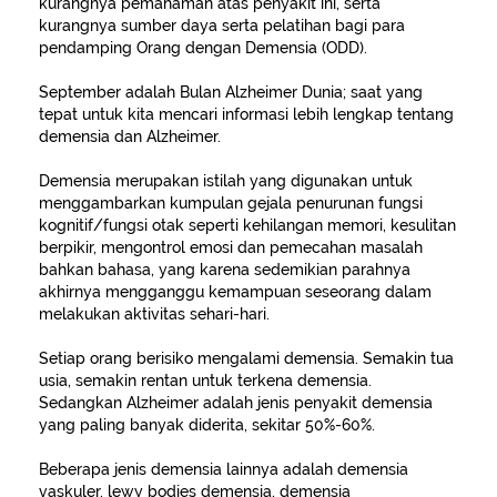
kurangnya pemahaman atas penyakit ini, serta
kurangnya sumber daya serta pelatihan bagi para
pendamping Orang dengan Demensia (ODD).
September adalah Bulan Alzheimer Dunia; saat yang
tepat untuk kita mencari informasi lebih lengkap tentang
demensia dan Alzheimer.
Demensia merupakan istilah yang digunakan untuk
menggambarkan kumpulan gejala penurunan fungsi
kognitif/fungsi otak seperti kehilangan memori, kesulitan
berpikir, mengontrol emosi dan pemecahan masalah
bahkan bahasa, yang karena sedemikian parahnya
akhirnya mengganggu kemampuan seseorang dalam
melakukan aktivitas sehari-hari.
Setiap orang berisiko mengalami demensia. Semakin tua
usia, semakin rentan untuk terkena demensia.
Sedangkan Alzheimer adalah jenis penyakit demensia
yang paling banyak diderita, sekitar 50%-60%.
Beberapa jenis demensia lainnya adalah demensia
vaskuler, lewy bodies demensia, demensia