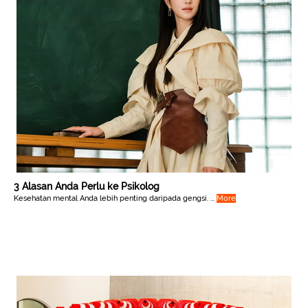
3 Alasan Anda Perlu ke Psikolog
Kesehatan mental Anda lebih penting daripada gengsi. ...
More