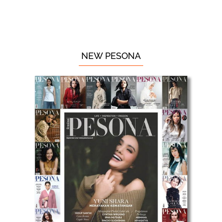
NEW PESONA