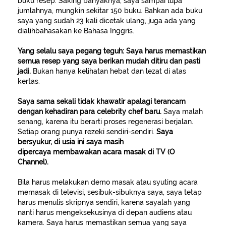
buku resep. Saking banyaknya, saya sampai lupa
jumlahnya, mungkin sekitar 150 buku. Bahkan ada buku
saya yang sudah 23 kali dicetak ulang, juga ada yang
dialihbahasakan ke Bahasa Inggris.
Yang selalu saya pegang teguh: Saya harus memastikan
semua resep yang saya berikan mudah ditiru dan pasti
jadi.
Bukan hanya kelihatan hebat dan lezat di atas
kertas.
Saya sama sekali tidak khawatir apalagi terancam
dengan kehadiran para celebrity chef baru.
Saya malah
senang, karena itu berarti proses regenerasi berjalan.
Setiap orang punya rezeki sendiri-sendiri.
Saya
bersyukur, di usia ini saya masih
dipercaya membawakan acara masak di TV (O
Channel).
Bila harus melakukan demo masak atau syuting acara
memasak di televisi, sesibuk-sibuknya saya, saya tetap
harus menulis skripnya sendiri, karena sayalah yang
nanti harus mengeksekusinya di depan audiens atau
kamera. Saya harus memastikan semua yang saya