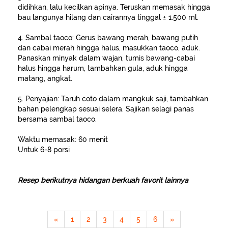
didihkan, lalu kecilkan apinya. Teruskan memasak hingga
bau langunya hilang dan cairannya tinggal ± 1.500 ml.
4. Sambal taoco: Gerus bawang merah, bawang putih
dan cabai merah hingga halus, masukkan taoco, aduk.
Panaskan minyak dalam wajan, tumis bawang-cabai
halus hingga harum, tambahkan gula, aduk hingga
matang, angkat.
5. Penyajian: Taruh coto dalam mangkuk saji, tambahkan
bahan pelengkap sesuai selera. Sajikan selagi panas
bersama sambal taoco.
Waktu memasak: 60 menit
Untuk 6-8 porsi
Resep berikutnya hidangan berkuah favorit lainnya
«
1
2
3
4
5
6
»