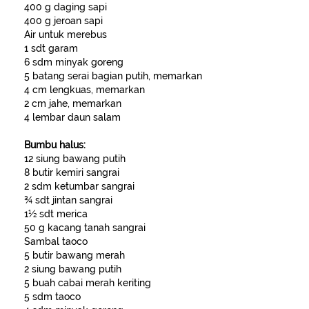
400 g daging sapi
400 g jeroan sapi
Air untuk merebus
1 sdt garam
6 sdm minyak goreng
5 batang serai bagian putih, memarkan
4 cm lengkuas, memarkan
2 cm jahe, memarkan
4 lembar daun salam
Bumbu halus:
12 siung bawang putih
8 butir kemiri sangrai
2 sdm ketumbar sangrai
¾ sdt jintan sangrai
1½ sdt merica
50 g kacang tanah sangrai
Sambal taoco
5 butir bawang merah
2 siung bawang putih
5 buah cabai merah keriting
5 sdm taoco