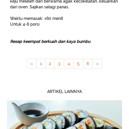
keju meleleh dan berwarna agak kecokelatan, keluarkan
dari oven. Sajikan selagi panas.
Waktu memasak: ±60 menit
Untuk 4-6 porsi
Resep keempat berkuah dan kaya bumbu
«
1
2
3
4
5
6
»
ARTIKEL LAINNYA