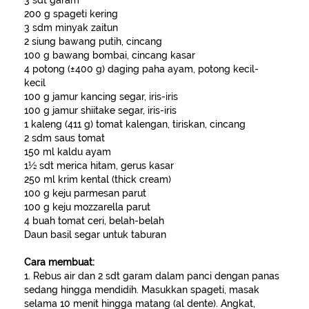
3 sdt garam
200 g spageti kering
3 sdm minyak zaitun
2 siung bawang putih, cincang
100 g bawang bombai, cincang kasar
4 potong (±400 g) daging paha ayam, potong kecil-
kecil
100 g jamur kancing segar, iris-iris
100 g jamur shiitake segar, iris-iris
1 kaleng (411 g) tomat kalengan, tiriskan, cincang
2 sdm saus tomat
150 ml kaldu ayam
1½ sdt merica hitam, gerus kasar
250 ml krim kental (thick cream)
100 g keju parmesan parut
100 g keju mozzarella parut
4 buah tomat ceri, belah-belah
Daun basil segar untuk taburan
Cara membuat:
1. Rebus air dan 2 sdt garam dalam panci dengan panas
sedang hingga mendidih. Masukkan spageti, masak
selama 10 menit hingga matang (al dente). Angkat,