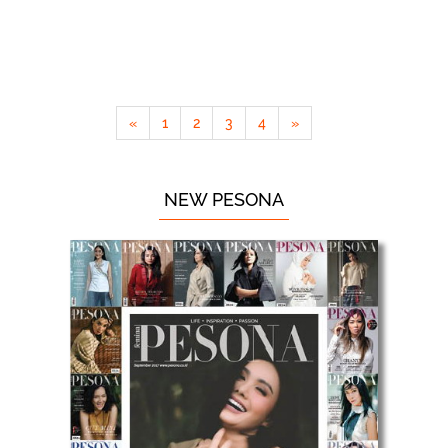
«
1
2
3
4
»
NEW PESONA